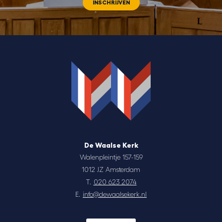
INSCHRIJVEN
De Waalse Kerk
Walenpleintje 157-159
1012 JZ Amsterdam
T.
020 623 2074
E.
info@dewaalsekerk.nl