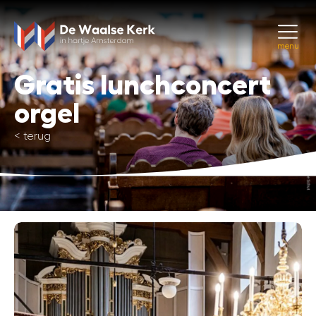
menu
Gratis lunchconcert
orgel
<
terug