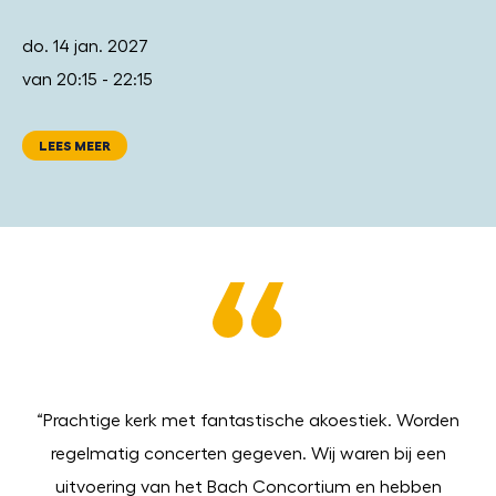
do. 14 jan. 2027
van 20:15 - 22:15
LEES MEER
“Prachtige kerk met fantastische akoestiek. Worden
“W
regelmatig concerten gegeven. Wij waren bij een
a
or
uitvoering van het Bach Concortium en hebben
B