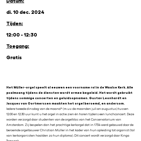
Datum:
di. 10 dec. 2024
Tijden:
12:00 - 12:30
Toegang:
Gratis
Het Müller-orgel speelt al eeuwen een voorname rol in de Waalse Kerk. Alle
psalmzang tijdens de diensten wordt ermee begeleid. Het wordt gebruikt
tijdens sommige concerten en geluidsopnamen. Gustav Leonhardt en
Jacques van Oortmerssen maakten het orgel beroemd, en andersom.
Iedere tweede dinsdag van de maand* (m.u.v. de maanden juli en augustus) tussen
12:00 en 12:30 uur kunt u het orgel in actie zien én horen tijdens een lunchconcert. Deze
worden verzorgd door studenten van de orgelklas van het Conservatorium van
Amsterdam. Zij bespelen dan het prachtige kerkorgel dat in 1734 werd gebouwd door de
beroemde orgelbouwer Christian Müller in het kader van hun opleiding tot organist (tal
van kerkorganisten haalden zo hun diploma). Dit concert wordt verzorgd door Kinga