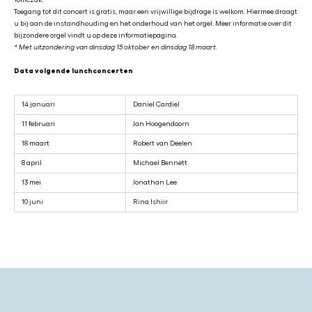
Tomczak.
Toegang tot dit concert is gratis, maar een vrijwillige bijdrage is welkom. Hiermee draagt
u bij aan de instandhouding en het onderhoud van het orgel. Meer informatie over dit
bijzondere orgel vindt u op
deze informatiepagina
.
* Met uitzondering van dinsdag 15 oktober en dinsdag 18 maart.
Data volgende lunchconcerten
14 januari
Daniel Cardiel
11 februari
Jan Hoogendoorn
18 maart
Robert van Deelen
8 april
Michael Bennett
13 mei
Jonathan Lee
10 juni
Rina Ishiir