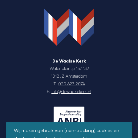
De Waalse Kerk
Walenpleintje 157-159
1012 JZ Amsterdam
T.
020 623 2074
E.
info@dewaalsekerk.nl
Wij maken gebruik van (non-tracking) cookies en