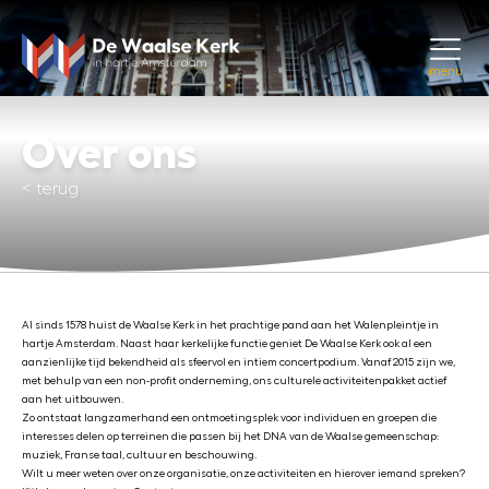
menu
Over ons
<
terug
Al sinds 1578 huist de Waalse Kerk in het prachtige pand aan het Walenpleintje in
hartje Amsterdam. Naast haar kerkelijke functie geniet De Waalse Kerk ook al een
aanzienlijke tijd bekendheid als sfeervol en intiem concertpodium. Vanaf 2015 zijn we,
met behulp van een non-profit onderneming, ons culturele activiteitenpakket actief
aan het uitbouwen.
Zo ontstaat langzamerhand een ontmoetingsplek voor individuen en groepen die
interesses delen op terreinen die passen bij het DNA van de Waalse gemeenschap:
muziek, Franse taal, cultuur en beschouwing.
Wilt u meer weten over onze organisatie, onze activiteiten en hierover iemand spreken?