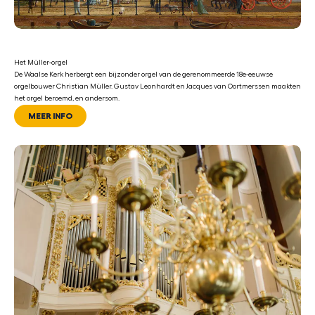
Het Müller-orgel
De Waalse Kerk herbergt een bijzonder orgel van de gerenommeerde 18e-eeuwse
orgelbouwer Christian Müller. Gustav Leonhardt en Jacques van Oortmerssen maakten
het orgel beroemd, en andersom.
MEER INFO