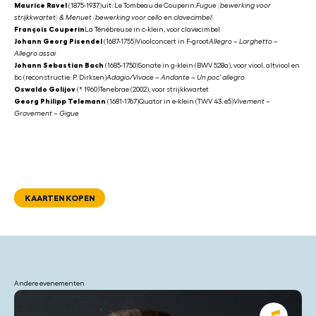
Maurice Ravel
(1875-1937)uit: Le Tombeau de Couperin:
Fugue (bewerking voor
strijkkwartet) & Menuet (bewerking voor cello en clavecimbel)
François Couperin
La Ténébreuse in c-klein, voor clavecimbel
Johann Georg Pisendel
(1687-1755)Vioolconcert in F-groot
Allegro – Larghetto –
Allegro assai
Johann Sebastian Bach
(1685-1750)Sonate in g-klein (BWV 528a), voor viool, altviool en
bc (reconstructie: P. Dirksen)
Adagio/Vivace – Andante – Un poc’ allegro
Oswaldo Golijov
(* 1960)Tenebrae (2002), voor strijkkwartet
Georg Philipp Telemann
(1681-1767)Quator in e-klein (TWV 43: e5)
Vivement –
Gravement – Gigue
KAARTEN KOPEN
Andere evenementen