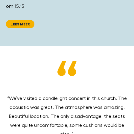
om 15:15
LEES MEER
“We’ve visited a candlelight concert in this church. The
acoustic was great. The atmosphere was amazing.
or
Beautiful location. The only disadvantage: the seats
W
were quite uncomfortable, some cushions would be