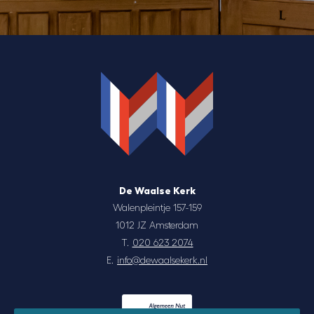
De Waalse Kerk
Walenpleintje 157-159
1012 JZ Amsterdam
T.
020 623 2074
E.
info@dewaalsekerk.nl