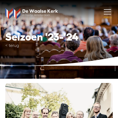
menu
Seizoen '23-'24
<
terug