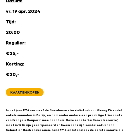
Datum:
vr. 19 apr. 2024
Tijd:
20:00
Regulier:
€25,-
Korting:
€20,-
KAARTEN KOPEN
In het jaar 1714 verbleef de Dresdense sterviolist Johann Georg Pisendel
enkele maanden in Parijs, en nam onder andere een prachtige triosonate
van François Couperin mee naar huis. Deze sonate ‘La Convalescente’,
moet in 1713 zijn gecomponeerd en kwam dankzij Pisendel ook Johann
Sebastian Bach onder ogen. Rond 1714 ontstond ook de eerste sonate die