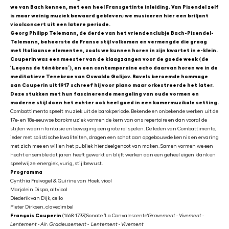
we van Bach kennen, met een heel Fransgetinte inleiding. Van Pisendel zelf
is maar weinig muziek bewaard gebleven; we musiceren hier een briljant
vioolconcert uit een latere periode.
Georg Philipp Telemann, de derde van het vriendenclubje Bach-Pisendel-
Telemann, beheerste de Franse stijl volkomen en vermengde die graag
met Italiaanse elementen, zoals we kunnen horen in zijn kwartet in e-klein.
Couperin was een meester van de klaagzangen voor de goede week (de
‘Leçons de ténèbres’), en een contemporaine echo daarvan horen we in de
meditatieve Tenebrae van Oswaldo Golijov. Ravels beroemde hommage
aan Couperin uit 1917 schreef hij voor piano maar orkestreerde het later.
Deze stukken met hun fascinerende mengeling van oude vormen en
moderne stijl doen het echter ook heel goed in een kamermuzikale setting.
Combattimento speelt muziek uit de barokperiode. Bekende en onbekende werken uit de
17e- en 18e-eeuwse barokmuziek vormen de kern van ons repertoire en dan vooral de
stijlen waarin fantasie en beweging een grote rol spelen. De leden van Combattimento,
ieder met solistische kwaliteiten, dragen een schat aan opgebouwde kennis en ervaring
met zich mee en willen het publiek hier deelgenoot van maken. Samen vormen we een
hecht ensemble dat jaren heeft gewerkt en blijft werken aan een geheel eigen klank en
speelwijze: energiek, vurig, stijlbewust.
Programma
Cynthia Freivogel & Quirine van Hoek, viool
Marjolein Dispa, altviool
Diederik van Dijk, cello
Pieter Dirksen, clavecimbel
François Couperin
(1668-1733)Sonate ‘La Convalescente'
Gravement - Vivement -
Lentement - Air: Gracieusement - Lentement - Vivement