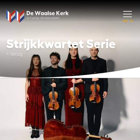
menu
Strijkkwartet Serie
<
terug