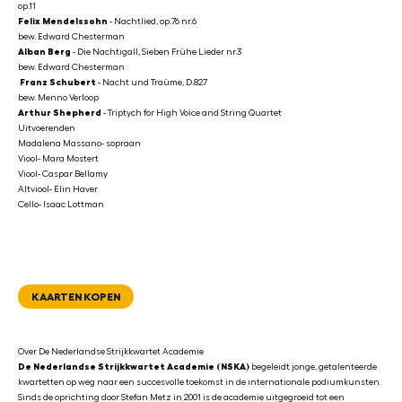
op.11
Felix Mendelssohn
- Nachtlied, op.76 nr.6
bew. Edward Chesterman
⁠Alban Berg
- Die Nachtigall, Sieben Frühe Lieder nr.3
bew. Edward Chesterman
⁠Franz Schubert
- Nacht und Traüme, D.827
bew. Menno Verloop
Arthur Shepherd
- Triptych for High Voice and String Quartet
Uitvoerenden
Madalena Massano- sopraan
Viool- Mara Mostert
Viool- Caspar Bellamy
Altviool- Elin Haver
Cello- Isaac Lottman
KAARTEN KOPEN
Over De Nederlandse Strijkkwartet Academie
De Nederlandse Strijkkwartet Academie (NSKA)
begeleidt jonge, getalenteerde
kwartetten op weg naar een succesvolle toekomst in de internationale podiumkunsten.
Sinds de oprichting door Stefan Metz in 2001 is de academie uitgegroeid tot een