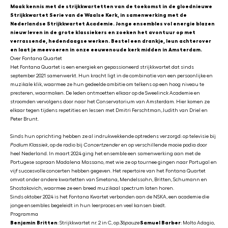
Maak kennis met de strijkkwartetten van de toekomst in de gloednieuwe
Strijkkwartet Serie van de Waalse Kerk, in samenwerking met de
Nederlandse Strijkkwartet Academie. Jonge ensembles vol energie blazen
nieuw leven in de grote klassiekers en zoeken het avontuur op met
verrassende, hedendaagse werken. Bestel een drankje, leun achterover
en laat je meevoeren in onze eeuwenoude kerk midden in Amsterdam.
Over Fontana Quartet
Het Fontana Quartet is een energiek en gepassioneerd strijkkwartet dat sinds
september 2021 samenwerkt. Hun kracht ligt in de combinatie van een persoonlijke en
muzikale klik, waarmee ze hun gedeelde ambitie om telkens op een hoog niveau te
presteren, waarmaken. De leden ontmoetten elkaar op de Sweelinck Academie en
stroomden vervolgens door naar het Conservatorium van Amsterdam. Hier komen ze
elkaar tegen tijdens repetities en lessen met Dmitri Ferschtman, Judith van Driel en
Peter Brunt.
Sinds hun oprichting hebben ze al indrukwekkende optredens verzorgd: op televisie bij
Podium Klassiek
, op de radio bij
Concertzender
en op verschillende mooie podia door
heel Nederland. In maart 2024 ging het ensemble een samenwerking aan met de
Portugese sopraan Madalena Massano, met wie ze op tournee gingen naar Portugal en
vijf succesvolle concerten hebben gegeven. Het repertoire van het Fontana Quartet
omvat onder andere kwartetten van Smetana, Mendelssohn, Britten, Schumann en
Shostakovich, waarmee ze een breed muzikaal spectrum laten horen.
Sinds oktober 2024 is het Fontana Kwartet verbonden aan de NSKA, een academie die
jonge ensembles begeleidt in hun leerproces en veel kansen biedt.
Programma
Benjamin Britten
: Strijkkwartet nr. 2 in C, op.36
pauze
Samuel Barber
: Molto Adagio,