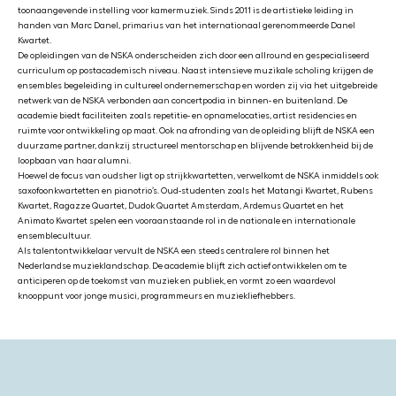
toonaangevende instelling voor kamermuziek. Sinds 2011 is de artistieke leiding in
handen van Marc Danel, primarius van het internationaal gerenommeerde Danel
Kwartet.
De opleidingen van de NSKA onderscheiden zich door een allround en gespecialiseerd
curriculum op postacademisch niveau. Naast intensieve muzikale scholing krijgen de
ensembles begeleiding in cultureel ondernemerschap en worden zij via het uitgebreide
netwerk van de NSKA verbonden aan concertpodia in binnen- en buitenland. De
academie biedt faciliteiten zoals repetitie- en opnamelocaties, artist residencies en
ruimte voor ontwikkeling op maat. Ook na afronding van de opleiding blijft de NSKA een
duurzame partner, dankzij structureel mentorschap en blijvende betrokkenheid bij de
loopbaan van haar alumni.
Hoewel de focus van oudsher ligt op strijkkwartetten, verwelkomt de NSKA inmiddels ook
saxofoonkwartetten en pianotrio’s. Oud-studenten zoals het Matangi Kwartet, Rubens
Kwartet, Ragazze Quartet, Dudok Quartet Amsterdam, Ardemus Quartet en het
Animato Kwartet spelen een vooraanstaande rol in de nationale en internationale
ensemblecultuur.
Als talentontwikkelaar vervult de NSKA een steeds centralere rol binnen het
Nederlandse muzieklandschap. De academie blijft zich actief ontwikkelen om te
anticiperen op de toekomst van muziek en publiek, en vormt zo een waardevol
knooppunt voor jonge musici, programmeurs en muziekliefhebbers.