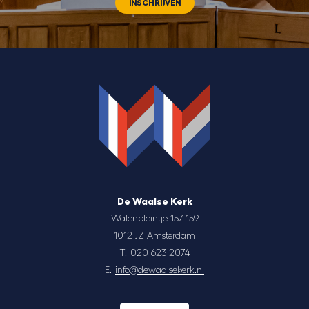
INSCHRIJVEN
De Waalse Kerk
Walenpleintje 157-159
1012 JZ Amsterdam
T.
020 623 2074
E.
info@dewaalsekerk.nl