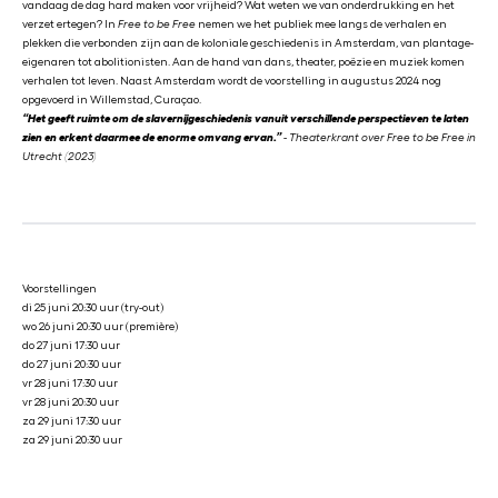
vandaag de dag hard maken voor vrijheid? Wat weten we van onderdrukking en het
verzet ertegen? In
Free to be Free
nemen we het publiek mee langs de verhalen en
plekken die verbonden zijn aan de koloniale geschiedenis in Amsterdam, van plantage-
eigenaren tot abolitionisten. Aan de hand van dans, theater, poëzie en muziek komen
verhalen tot leven. Naast Amsterdam wordt de voorstelling in augustus 2024 nog
opgevoerd in Willemstad, Curaçao.
“Het geeft ruimte om de slavernijgeschiedenis vanuit verschillende perspectieven te laten
zien en erkent daarmee de enorme omvang ervan.”
- Theaterkrant over Free to be Free in
Utrecht (2023)
Voorstellingen
di 25 juni 20:30 uur (try-out)
wo 26 juni 20:30 uur (première)
do 27 juni 17:30 uur
do 27 juni 20:30 uur
vr 28 juni 17:30 uur
vr 28 juni 20:30 uur
za 29 juni 17:30 uur
za 29 juni 20:30 uur