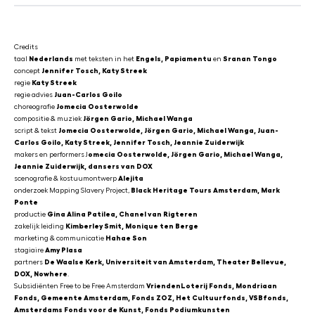
Credits
taal
Nederlands
met teksten in het
Engels, Papiamentu
en
Sranan Tongo
concept
Jennifer Tosch, Katy Streek
regie
Katy Streek
regie advies
Juan-Carlos Goilo
choreografie
Jomecia Oosterwolde
compositie & muziek
Jörgen Gario, Michael Wanga
script & tekst
Jomecia Oosterwolde, Jörgen Gario, Michael Wanga, Juan-
Carlos Goilo, Katy Streek, Jennifer Tosch, Jeannie Zuiderwijk
makers en performers J
omecia Oosterwolde, Jörgen Gario, Michael Wanga,
Jeannie Zuiderwijk, dansers van DOX
scenografie & kostuumontwerp
Alejita
onderzoek Mapping Slavery Project,
Black Heritage Tours Amsterdam, Mark
Ponte
productie
Gina Alina Patilea, Chanel van Rigteren
zakelijk leiding
Kimberley Smit, Monique ten Berge
marketing & communicatie
Hahae Son
stagiaire
Amy Plasa
partners
De Waalse Kerk, Universiteit van Amsterdam, Theater Bellevue,
DOX, Nowhere
.
Subsidiënten Free to be Free Amsterdam
VriendenLoterij Fonds, Mondriaan
Fonds, Gemeente Amsterdam, Fonds ZOZ, Het Cultuurfonds, VSBfonds,
Amsterdams Fonds voor de Kunst, Fonds Podiumkunsten