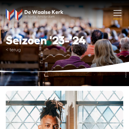
menu
Seizoen '23-'24
<
terug