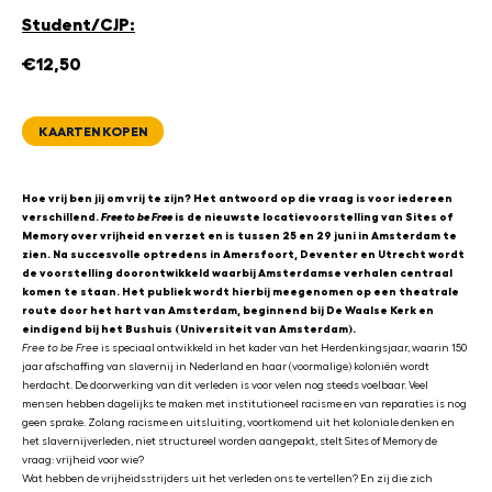
Student/CJP:
€12,50
KAARTEN KOPEN
Hoe vrij ben jij om vrij te zijn? Het antwoord op die vraag is voor iedereen
verschillend.
Free to be Free
is de nieuwste locatievoorstelling van Sites of
Memory over vrijheid en verzet en is tussen 25 en 29 juni in Amsterdam te
zien. Na succesvolle optredens in Amersfoort, Deventer en Utrecht wordt
de voorstelling doorontwikkeld waarbij Amsterdamse verhalen centraal
komen te staan. Het publiek wordt hierbij meegenomen op een theatrale
route door het hart van Amsterdam, beginnend bij De Waalse Kerk en
eindigend bij het Bushuis (Universiteit van Amsterdam).
Free to be Free
is speciaal ontwikkeld in het kader van het Herdenkingsjaar, waarin 150
jaar afschaffing van slavernij in Nederland en haar (voormalige) koloniën wordt
herdacht. De doorwerking van dit verleden is voor velen nog steeds voelbaar. Veel
mensen hebben dagelijks te maken met institutioneel racisme en van reparaties is nog
geen sprake. Zolang racisme en uitsluiting, voortkomend uit het koloniale denken en
het slavernijverleden, niet structureel worden aangepakt, stelt Sites of Memory de
vraag: vrijheid voor wie?
Wat hebben de vrijheidsstrijders uit het verleden ons te vertellen? En zij die zich