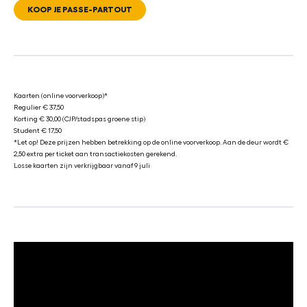
KOOP JE PASSE-PARTOUT
Kaarten (online voorverkoop)*
Regulier € 37,50
Korting € 30,00 (CJP/stadspas groene stip)
Student € 17,50
*Let op! Deze prijzen hebben betrekking op de online voorverkoop. Aan de deur wordt €
2,50 extra per ticket aan transactiekosten gerekend.
Losse kaarten zijn verkrijgbaar vanaf 9 juli