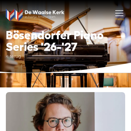
menu
Bösendorfer Piano
Series '26-'27
<
terug