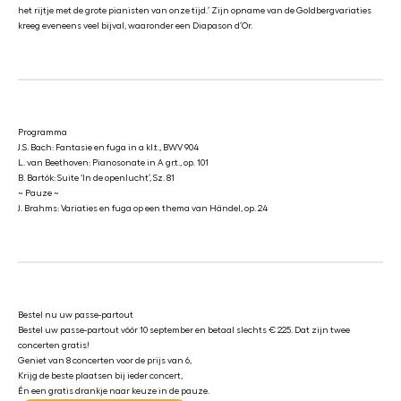
het rijtje met de grote pianisten van onze tijd.’ Zijn opname van de Goldbergvariaties
kreeg eveneens veel bijval, waaronder een Diapason d’Or.
Programma
J.S. Bach: Fantasie en fuga in a kl.t., BWV 904
L. van Beethoven: Pianosonate in A gr.t., op. 101
B. Bartók: Suite ‘In de openlucht’, Sz. 81
~ Pauze ~
J. Brahms: Variaties en fuga op een thema van Händel, op. 24
Bestel nu uw passe-partout
Bestel uw passe-partout vóór 10 september en betaal slechts € 225. Dat zijn twee
concerten gratis!
Geniet van 8 concerten voor de prijs van 6,
Krijg de beste plaatsen bij ieder concert,
Én een gratis drankje naar keuze in de pauze.