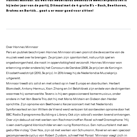
Hannes Minnaar: als een van Nederlands bekendste Meesterpianisten is
hij ieder jaar van de partij. Ditmaal met de 4 grote B’s – Bach, Beethoven,
Brahms en Bartók… gaat u er maar goed voor zitten!
Over Hannes Minnaar
Pers en publiek beschrijven Hannes Minnaar als een pianist die de essentie van de
muziek weet over te brengen. Ze prijzen zijn spontaniteit, natuurlijk spel en
ongedwongenheid, die nooit in oppervlakkigheid verzandt. Hannes Minnaar won
erkenning onder andere bij het Concours de Genève (2008, 2e prijs) en de Koningin
Elisabethwedstrijd (2010, 3e prijs). In 2016 kreeg hij de Nederlandse Muziekprijs
uitgereikt.
Minnaar treedt als solist en met orkest op in heel Europa en daarbuiten. Herbert
Blomstedt, Antony Hermus, Xian Zhang en Jirí Belohlávek zijn enkele van de dirigenten
waarmee hij samenwerkte. Tevens is hij een gepassioneerd kamermusicus, onder
andere in het Van Baerle Trio, dat hij met Maria Milstein en Gideon den Herder
oprichtte. Zijn opname van Beethovens Keizersconcert met het Nederlands
Symfonieorkest en Jan Willem de Vriend werd verkozen tot aanbevolen opname door het
BBC Radio 3-programma Building a Library. Ook zijn solo-cd’s worden lovend ontvangen.
Over zijn debuut-cd met werken van Rachmaninoff en Ravel schreef Gramophone: ‘Hij
is een overtuigend klankschilder en een vurig Romanticus. Een natuurtalent met een
gedurfde inslag.’ Over Nox, zijn cd met werken van Schumann, Ravel en en een speciaal
gecomponeerde cyclus van Robert Zuidam, schreef Het Parool: ‘Minnaar voegt zich in