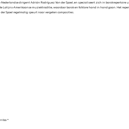
Nederlandse dirigent Adrián Rodríguez Van der Spoel, en specialiseert zich in barokrepertoire 
e Latijns-Amerikaanse muziektraditie, waardoor barok en folklore hand in hand gaan. Het reperto
der Spoel regelmatig speurt naar vergeten composities.
rriba *