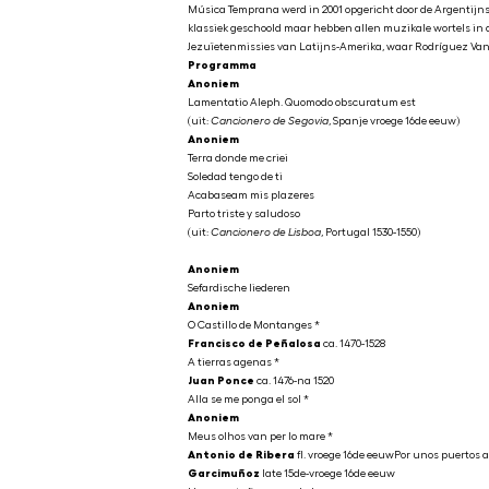
Música Temprana werd in 2001 opgericht door de Argentijns-
klassiek geschoold maar hebben allen muzikale wortels in d
Jezuïetenmissies van Latijns-Amerika, waar Rodríguez Van 
Programma
Anoniem
Lamentatio Aleph. Quomodo obscuratum est
(uit:
Cancionero de Segovia
, Spanje vroege 16de eeuw)
Anoniem
Terra donde me criei
Soledad tengo de ti
Acabaseam mis plazeres
Parto triste y saludoso
(uit:
Cancionero de Lisboa
, Portugal 1530-1550)
Anoniem
Sefardische liederen
Anoniem
O Castillo de Montanges *
Francisco de Peñalosa
ca. 1470-1528
A tierras agenas *
Juan Ponce
ca. 1476-na 1520
Alla se me ponga el sol *
Anoniem
Meus olhos van per lo mare *
Antonio de Ribera
fl. vroege 16de eeuwPor unos puertos a
Garcimuñoz
late 15de-vroege 16de eeuw