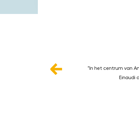
Damstraat is het Walenpleintje een
“In het centrum van A
ende zondagmiddag in de Waalsekerk
Einaudi 