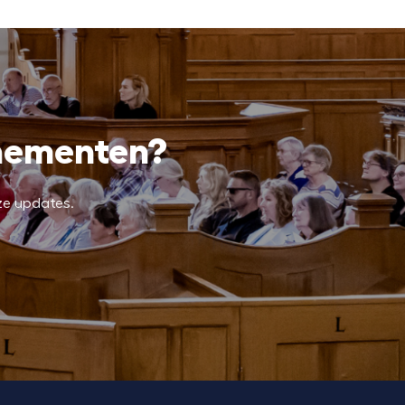
enementen?
ze updates.