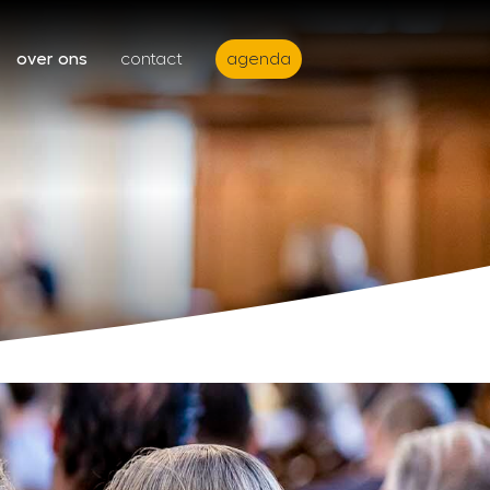
over ons
contact
agenda
 agenda