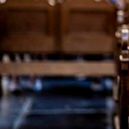
Wie wordt verbannen, verliest in één klap alles w
niets. Het zijn maar enkele onderwerpen van de li
Encina, Francisco de Peñalosa en Gabriel Mena een