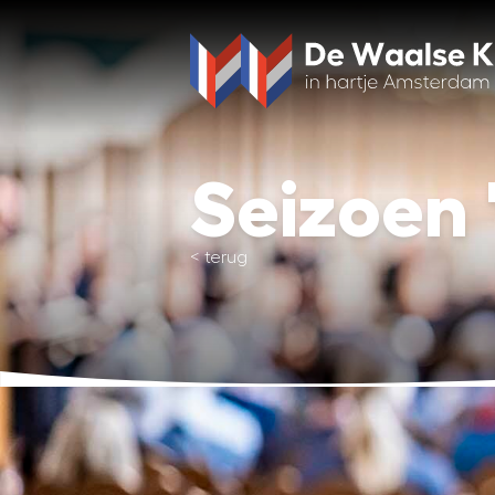
Seizoen 
<
terug