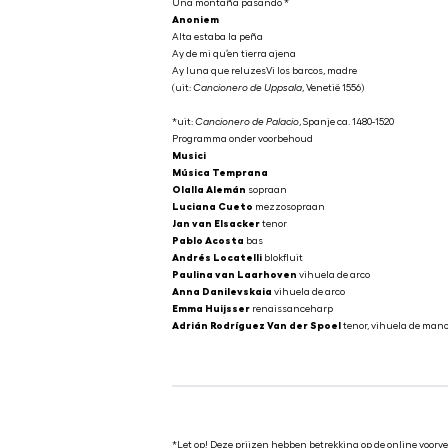
Una montaña pasando *
Anoniem
Alta estaba la peña
Ay de mi qu’en tierra ajena
Ay luna que reluzesVi los barcos, madre
(uit:
Cancionero de Uppsala
, Venetië 1556)
*uit:
Cancionero de Palacio
, Spanje ca. 1480-1520
Programma onder voorbehoud
Musici
Música Temprana
Olalla Alemán
sopraan
Luciana Cueto
mezzosopraan
Jan van Elsacker
tenor
Pablo Acosta
bas
Andrés Locatelli
blokfluit
Paulina van Laarhoven
vihuela de arco
Anna Danilevskaia
vihuela de arco
Emma Huijsser
renaissanceharp
Adrián Rodríguez Van der Spoel
tenor, vihuela de mano
*Let op! Deze prijzen hebben betrekking op de online voorve