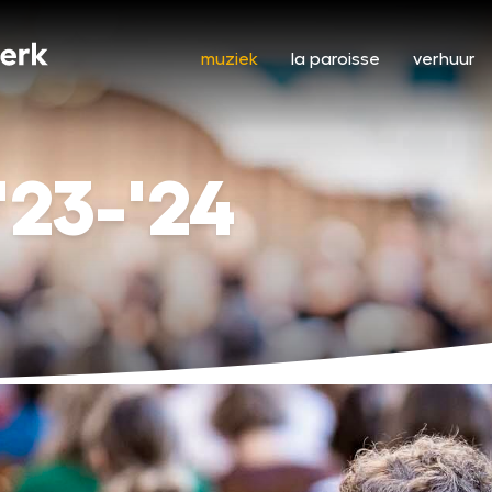
muziek
la paroisse
verhuur
'23-'24
< Terug naar de muziek