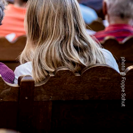
ez/ Van der Spoel
4
10,00,-
mt hetzelfde: een eenzame tocht van alles naar
 de Spaanse renaissanceparels van Juan del
den vreemde’.