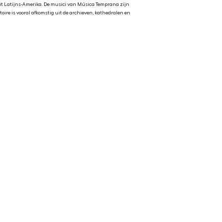
uit Latijns-Amerika. De musici van Música Temprana zijn
ire is vooral afkomstig uit de archieven, kathedralen en