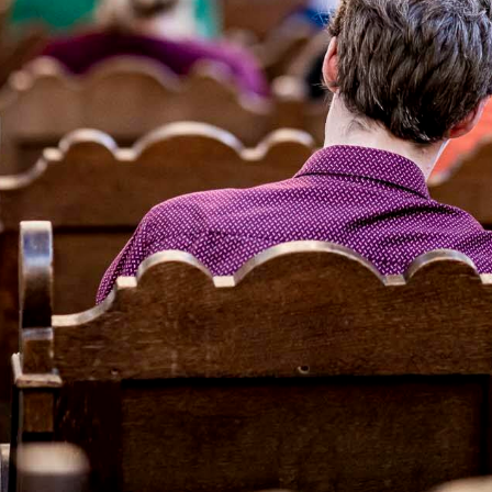
OOM: Música Temprana/ Adrián Rodrígu
In Terra Aliena
Datum:
ma. 22 apr. 202
Tijd:
20:00
Regulier*:
€29,00,-
T/M 30, CJP, Student:
€
KAARTEN KOPEN
at vertrouwd en geliefd is. Wie tevergeefs aanklopt bij een gesloten hart, overko
ederen opgetekend in het illustere
Cancionero de Palacio
. Música Temprana maakt van
 juweel van een voorstelling rond de vervreemding en broosheid van het leven ‘in 