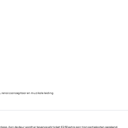
, renaissancegitaar en muzikale leiding
rkoop. Aan de deur wordt er bovenop elk ticket €2,50 extra aan transactiekosten gerekend.